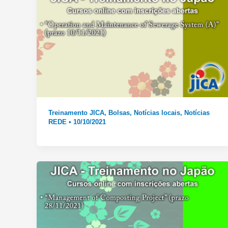
Treinamento JICA
,
Bolsas
,
Notícias locais
,
Notícias
REDE
•
10/10/2021