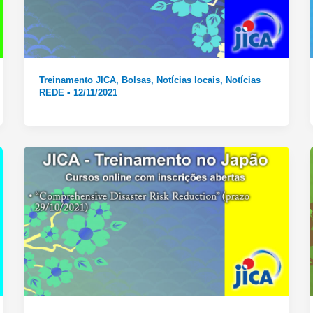
Treinamento JICA
,
Bolsas
,
Notícias locais
,
Notícias
REDE
•
12/11/2021