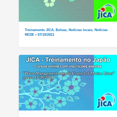
Treinamento JICA
,
Bolsas
,
Notícias locais
,
Notícias
REDE
•
07/10/2021