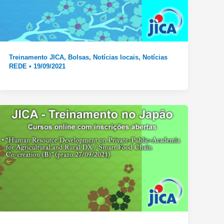
Treinamento JICA
,
Bolsas
,
Notícias locais
,
Notícias
REDE
•
19/09/2021