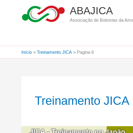
Ir
ABAJICA
para
o
Associação de Bolsistas da Am
conteúdo
Início
Treinamento JICA
Pagina 6
Treinamento JICA