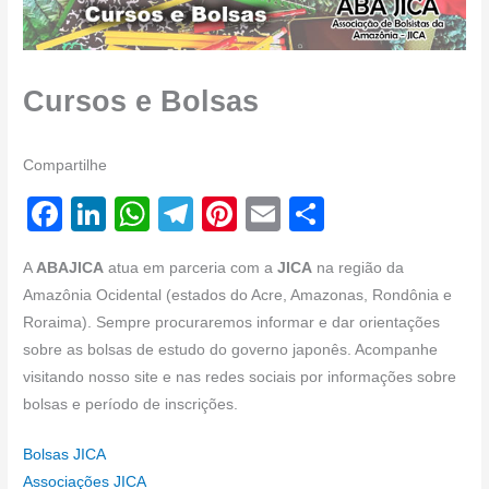
Cursos e Bolsas
Compartilhe
F
Li
W
T
Pi
E
S
a
n
h
el
nt
m
h
A
ABAJICA
atua em parceria com a
JICA
na região da
c
k
at
e
er
ail
ar
Amazônia Ocidental (estados do Acre, Amazonas, Rondônia e
e
e
s
gr
e
e
Roraima). Sempre procuraremos informar e dar orientações
b
dI
A
a
st
sobre as bolsas de estudo do governo japonês. Acompanhe
visitando nosso site e nas redes sociais por informações sobre
o
n
p
m
bolsas e período de inscrições.
o
p
k
Bolsas JICA
Associações JICA