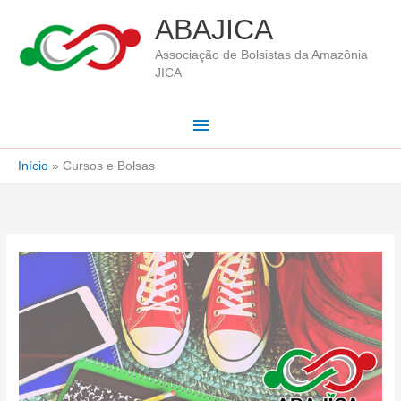
Ir
ABAJICA
para
Associação de Bolsistas da Amazônia
o
JICA
conteúdo
Menu
principal
Início
Cursos e Bolsas