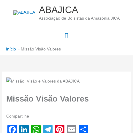
Ir
ABAJICA
para
Associação de Bolsistas da Amazônia JICA
o
conteúdo
Menu
principal
Início
Missão Visão Valores
Missão Visão Valores
Compartilhe
F
Li
W
T
Pi
E
S