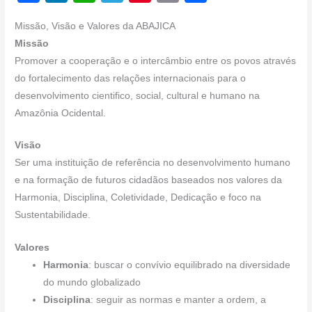
a
n
h
el
nt
m
h
Missão, Visão e Valores da ABAJICA
c
k
at
e
er
ail
ar
Missão
e
e
s
gr
e
e
Promover a cooperação e o intercâmbio entre os povos através
b
dI
A
a
st
do fortalecimento das relações internacionais para o
desenvolvimento cientifico, social, cultural e humano na
o
n
p
m
Amazônia Ocidental.
o
p
k
Visão
Ser uma instituição de referência no desenvolvimento humano
e na formação de futuros cidadãos baseados nos valores da
Harmonia, Disciplina, Coletividade, Dedicação e foco na
Sustentabilidade.
Valores
Harmonia
: buscar o convívio equilibrado na diversidade
do mundo globalizado
Disciplina
: seguir as normas e manter a ordem, a