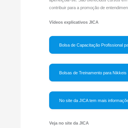
e
e
s
gr
e
contribuir para a promoção de entendimen
b
dI
A
a
st
o
n
p
m
Vídeos explicativos JICA
o
p
k
Bolsa de Capacitação Profissional pa
Bolsas de Treinamento para Nikkeis
No site da JICA tem mais informaçõ
Veja no site da JICA