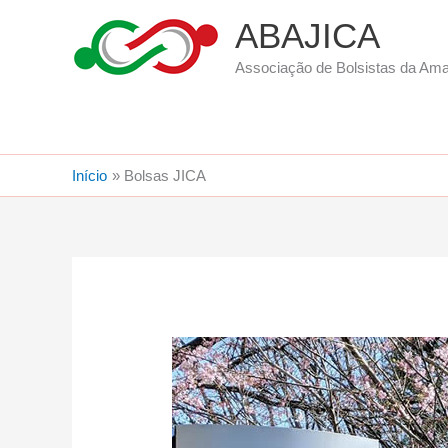
Ir
ABAJICA
para
o
Associação de Bolsistas da Am
conteúdo
Início
Bolsas JICA