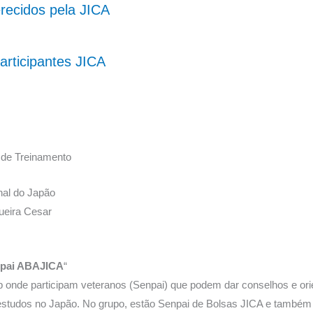
recidos pela JICA
brazil/portuguese/office
articipantes JICA
 de Treinamento
nal do Japão
ueira Cesar
npai ABAJICA
“
de participam veteranos (Senpai) que podem dar conselhos e orien
e estudos no Japão. No grupo, estão Senpai de Bolsas JICA e també