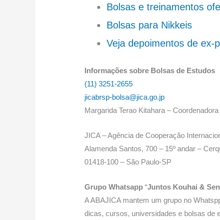
Bolsas e treinamentos ofe
www.jica.go.jp/
Bolsas para Nikkeis
Veja depoimentos de ex-p
Informações sobre Bolsas de Estudos
(11) 3251-2655
jicabrsp-bolsa@jica.go.jp
Margarida Terao Kitahara – Coordenadora
JICA – Agência de Cooperação Internacio
Alamenda Santos, 700 – 15º andar – Cerq
01418-100 – São Paulo-SP
Grupo Whatsapp
“
Juntos Kouhai & Se
A ABAJICA mantem um grupo no Whatspp on
dicas, cursos, universidades e bolsas d