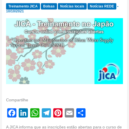
Treinamento JICA
Bolsas
Notícias locais
Notícias REDE
•
10/10/2021
Compartilhe
F
Li
W
T
Pi
E
S
a
n
h
el
nt
m
h
A JICA informa que as inscrições estão abertas para o curso de