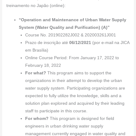
c
k
at
e
er
ail
ar
treinamento no Japão (online):
e
e
s
gr
e
e
b
dI
A
a
st
“Operation and Maintenance of Urban Water Supply
System (Water Quality and Purification) (A)”
o
n
p
m
Course No. 201902282J002 & 202003261J001
o
p
Prazo de inscrição até
06/12/2021
(por e-mail na JICA
k
em Brasília)
Online Course Period: From January 17, 2022 to
February 18, 2022
For what?
This program aims to support the
organizations in their attempt to develop the urban
water supply system. Participating organizations are
expected to fully utilize the knowledge, skills and a
solution plan explored and acquired by their leading
staff to participate in this course.
For whom?
This program is designed for field
engineers in urban drinking water supply
management currently engaged in water quality and