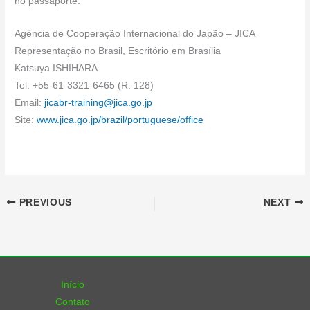
no passaporte.
Agência de Cooperação Internacional do Japão – JICA
Representação no Brasil, Escritório em Brasília
Katsuya ISHIHARA
Tel: +55-61-3321-6465 (R: 128)
Email:
jicabr-training@jica.go.jp
Site:
www.jica.go.jp/brazil/portuguese/office
PREVIOUS
NEXT
Início
Contato