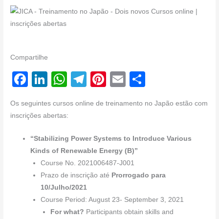
Compartilhe
F
Li
W
T
Pi
E
S
a
n
h
el
nt
m
h
Os seguintes cursos online de treinamento no Japão estão com
c
k
at
e
er
ail
ar
inscrições abertas:
e
e
s
gr
e
e
b
dI
A
a
st
“Stabilizing Power Systems to Introduce Various
Kinds of Renewable Energy (B)”
o
n
p
m
Course No. 2021006487-J001
o
p
Prazo de inscrição até
Prorrogado para
k
10/Julho/2021
Course Period: August 23- September 3, 2021
For what?
Participants obtain skills and