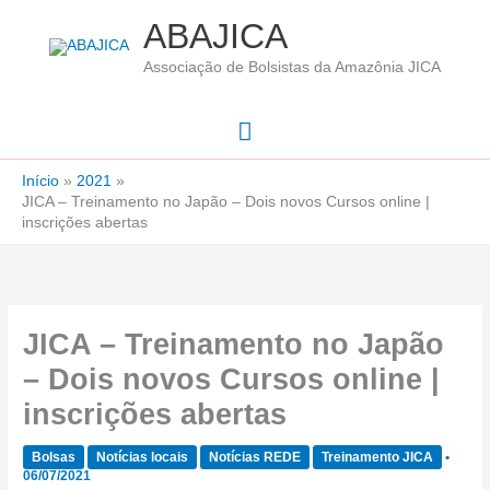
Ir
ABAJICA
para
Associação de Bolsistas da Amazônia JICA
o
conteúdo
Menu
principal
Início
2021
JICA – Treinamento no Japão – Dois novos Cursos online |
inscrições abertas
JICA – Treinamento no Japão
– Dois novos Cursos online |
inscrições abertas
Bolsas
Notícias locais
Notícias REDE
Treinamento JICA
•
06/07/2021