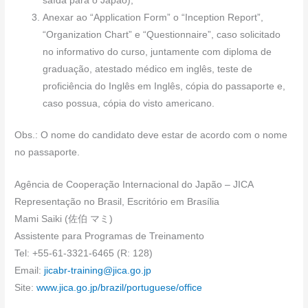
saída para o Japão);
Anexar ao “Application Form” o “Inception Report”,
“Organization Chart” e “Questionnaire”, caso solicitado
no informativo do curso, juntamente com diploma de
graduação, atestado médico em inglês, teste de
proficiência do Inglês em Inglês, cópia do passaporte e,
caso possua, cópia do visto americano.
Obs.: O nome do candidato deve estar de acordo com o nome
no passaporte.
Agência de Cooperação Internacional do Japão – JICA
Representação no Brasil, Escritório em Brasília
Mami Saiki (佐伯 マミ)
Assistente para Programas de Treinamento
Tel: +55-61-3321-6465 (R: 128)
Email:
jicabr-training@jica.go.jp
Site:
www.jica.go.jp/brazil/portuguese/office