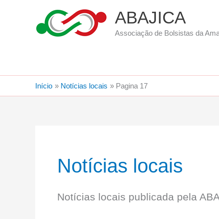
Ir
ABAJICA
para
o
Associação de Bolsistas da Am
conteúdo
Início
Notícias locais
Pagina 17
Notícias locais
Notícias locais publicada pela AB