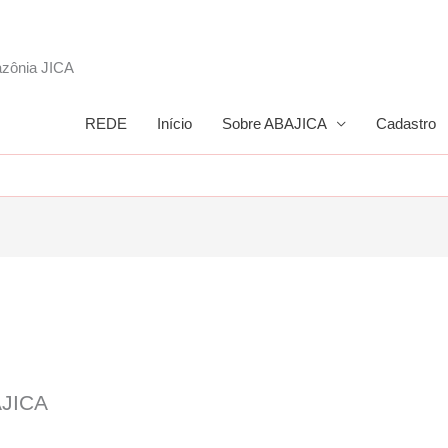
azônia JICA
REDE
Início
Sobre ABAJICA
Cadastro
AJICA