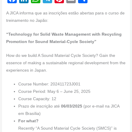
a
n
h
el
nt
m
h
A JICA informa que as inscrições estão abertas para o curso de
c
k
at
e
er
ail
ar
treinamento no Japão:
e
e
s
gr
e
e
b
dI
A
a
st
“Technology for Solid Waste Management with Recycling
Promotion for Sound Material-Cycle Society”
o
n
p
m
o
p
How do we build A Sound Material Cycle Society? Gain the
k
essence of making a sustainable regional development from the
experiences in Japan.
Course Number: 202411723J001
Course Period: May 6 – June 25, 2025
Course Capacity: 12
Prazo de inscrição até
06/03/2025
(por e-mail na JICA
em Brasília)
For what?
Recently “A Sound Material Cycle Society (SMCS)” is