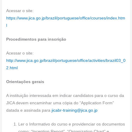
Acessar o site:
https://www.jica.go.jp/brazil/portuguese/office/courses/index.htm
l
Procedimentos para inscrição
Acessar o site:
http://www.jica.go.jp/brazil/portuguese/office/activities/brazil03_0
2.html
Orientações gerais
A instituição interessada em indicar candidatos para o curso da
JICA devem encaminhar uma cópia do “Application Form”
datada e assinada para
jicabr-training@jica.go.jp
Ler o Informativo do curso e providenciar os documentos
como: “Inception Report”, “Organization Chart” e