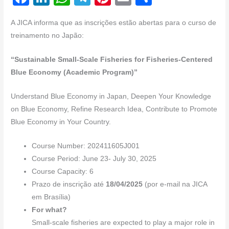
a
n
h
el
nt
m
h
A JICA informa que as inscrições estão abertas para o curso de
c
k
at
e
er
ail
ar
treinamento no Japão:
e
e
s
gr
e
e
b
dI
A
a
st
“Sustainable Small-Scale Fisheries for Fisheries-Centered
Blue Economy (Academic Program)”
o
n
p
m
o
p
Understand Blue Economy in Japan, Deepen Your Knowledge
k
on Blue Economy, Refine Research Idea, Contribute to Promote
Blue Economy in Your Country.
Course Number: 202411605J001
Course Period: June 23- July 30, 2025
Course Capacity: 6
Prazo de inscrição até
18/04/2025
(por e-mail na JICA
em Brasília)
For what?
Small-scale fisheries are expected to play a major role in