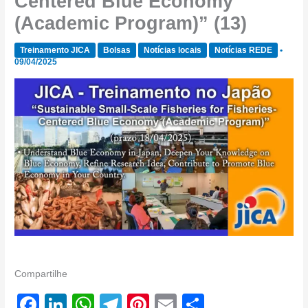
Centered Blue Economy
(Academic Program)” (13)
Treinamento JICA
Bolsas
Notícias locais
Notícias REDE
•
09/04/2025
Compartilhe
F
Li
W
T
Pi
E
S