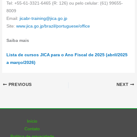
Tel: +55-61-3321-6465 (R: 126) ou pelo celular: (61) 99655-
8009
Email:
jicabr-training@jica.go.jp
Site:
www.jica.go.jp/brazil/portuguese/office
Saiba mais
Lista de cursos JICA para o Ano Fiscal de 2025 (abril/2025
a março/2026)
PREVIOUS
NEXT
Início
Contato
Política de privacidade