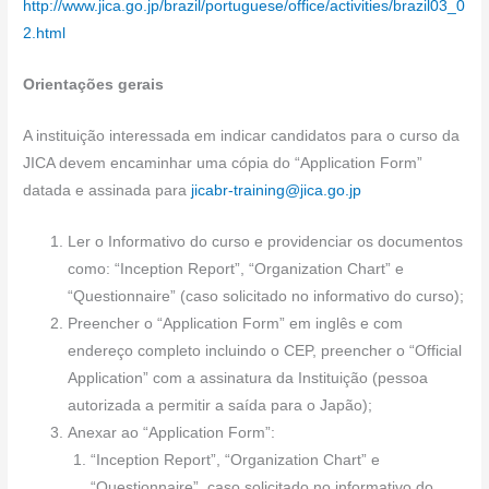
http://www.jica.go.jp/brazil/portuguese/office/activities/brazil03_0
2.html
Orientações gerais
A instituição interessada em indicar candidatos para o curso da
JICA devem encaminhar uma cópia do “Application Form”
datada e assinada para
jicabr-training@jica.go.jp
Ler o Informativo do curso e providenciar os documentos
como: “Inception Report”, “Organization Chart” e
“Questionnaire” (caso solicitado no informativo do curso);
Preencher o “Application Form” em inglês e com
endereço completo incluindo o CEP, preencher o “Official
Application” com a assinatura da Instituição (pessoa
autorizada a permitir a saída para o Japão);
Anexar ao “Application Form”:
“Inception Report”, “Organization Chart” e
“Questionnaire”, caso solicitado no informativo do