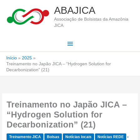
Ir
ABAJICA
para
Associação de Bolsistas da Amazônia
o
JICA
conteúdo
Menu
principal
Início
2025
Treinamento no Japão JICA – “Hydrogen Solution for
Decarbonization” (21)
Treinamento no Japão JICA –
“Hydrogen Solution for
Decarbonization” (21)
Treinamento JICA
Bolsas
Notícias locais
Notícias REDE
•