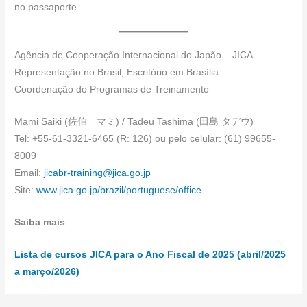
no passaporte.
Agência de Cooperação Internacional do Japão – JICA
Representação no Brasil, Escritório em Brasília
Coordenação do Programas de Treinamento
Mami Saiki (佐伯 マミ) / Tadeu Tashima (田島 タデウ)
Tel: +55-61-3321-6465 (R: 126) ou pelo celular: (61) 99655-
8009
Email:
jicabr-training@jica.go.jp
Site:
www.jica.go.jp/brazil/portuguese/office
Saiba mais
Lista de cursos JICA para o Ano Fiscal de 2025 (abril/2025
a março/2026)