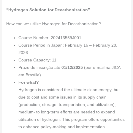
e
e
s
gr
e
e
b
dI
A
a
st
“Hydrogen Solution for Decarbonization”
o
n
p
m
How can we utilize Hydrogen for Decarbonization?
o
p
k
Course Number: 202413559J001
Course Period in Japan: February 16 – February 28,
2026
Course Capacity: 11
Prazo de inscrição até
01/12/2025
(por e-mail na JICA
em Brasília)
For what?
Hydrogen is considered the ultimate clean energy, but
due to cost and some issues in its supply chain
(production, storage, transportation, and utilization),
medium- to long-term efforts are needed to expand
utilization of hydrogen. This program offers opportunities
to enhance policy-making and implementation