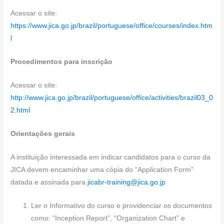
Acessar o site:
https://www.jica.go.jp/brazil/portuguese/office/courses/index.htm
l
Procedimentos para inscrição
Acessar o site:
http://www.jica.go.jp/brazil/portuguese/office/activities/brazil03_0
2.html
Orientações gerais
A instituição interessada em indicar candidatos para o curso da
JICA devem encaminhar uma cópia do “Application Form”
datada e assinada para
jicabr-training@jica.go.jp
Ler o Informativo do curso e providenciar os documentos
como: “Inception Report”, “Organization Chart” e