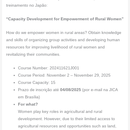
c
k
at
e
er
ail
ar
treinamento no Japão:
e
e
s
gr
e
e
b
dI
A
a
st
“Capacity Development for Empowerment of Rural Women”
o
n
p
m
How do we empower women in rural areas? Obtain knowledge
o
p
and skills of organizing group activities and developing human
k
resources for improving livelihood of rural women and
revitalizing their communities.
Course Number: 202411621J001
Course Period: November 2 – November 29, 2025
Course Capacity: 15
Prazo de inscrição até
04/08/2025
(por e-mail na JICA
em Brasília)
For what?
Women play key roles in agricultural and rural
development. However, due to their limited access to
agricultural resources and opportunities such as land,