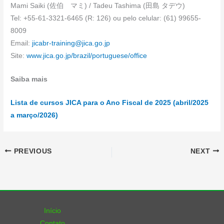
Mami Saiki (佐伯 マミ) / Tadeu Tashima (田島 タデウ)
Tel: +55-61-3321-6465 (R: 126) ou pelo celular: (61) 99655-
8009
Email:
jicabr-training@jica.go.jp
Site:
www.jica.go.jp/brazil/portuguese/office
Saiba mais
Lista de cursos JICA para o Ano Fiscal de 2025 (abril/2025
a março/2026)
PREVIOUS
NEXT
Início
Contato