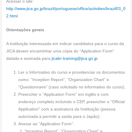
Acessar o site:
http://www.jica.go.jp/brazil/portuguese/office/activities/brazil03_0
2.html
Orientações gerais
A instituição interessada em indicar candidatos para o curso da
JICA devem encaminhar uma cópia do “Application Form”
datada e assinada para
jicabr-training@jica.go.jp
Ler o Informativo do curso e providenciar os documentos
como: “Inception Report”, “Organization Chart” e
“Questionnaire” (caso solicitado no informativo do curso);
Preencher o “Application Form” em inglês e com
endereço completo incluindo o CEP, preencher o “Official
Application” com a assinatura da Instituição (pessoa
autorizada a permitir a saída para o Japão);
Anexar ao “Application Form”:
“Inception Report”, “Organization Chart” e