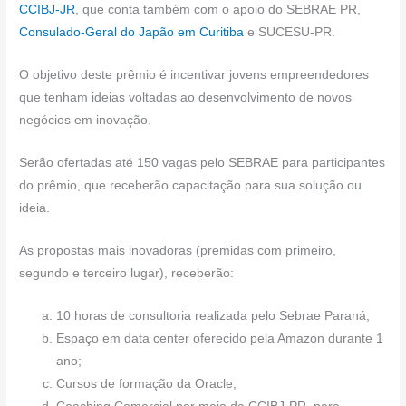
CCIBJ-JR
o
, que conta também com o apoio do SEBRAE PR,
n
p
m
Consulado-Geral do Japão em Curitiba
e SUCESU-PR.
o
p
k
O objetivo deste prêmio é incentivar jovens empreendedores
que tenham ideias voltadas ao desenvolvimento de novos
negócios em inovação.
Serão ofertadas até 150 vagas pelo SEBRAE para participantes
do prêmio, que receberão capacitação para sua solução ou
ideia.
As propostas mais inovadoras (premidas com primeiro,
segundo e terceiro lugar), receberão:
10 horas de consultoria realizada pelo Sebrae Paraná;
Espaço em data center oferecido pela Amazon durante 1
ano;
Cursos de formação da Oracle;