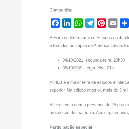
Compartilhe
F
Li
W
T
Pi
E
a
n
h
el
nt
m
A Feira de Intercâmbio e Estudos no Japão
c
k
at
e
er
ail
e Estudos no Japão da América Latina. Est
e
e
s
gr
e
b
dI
A
a
st
04/10/2021, segunda-feira, 20h30
o
n
p
m
05/10/2021, terça-feira, 21h
o
p
A FIEJ é a maior feira de estudos e inte
k
superior. Na edição anterior, mais de 3 m
A feira conta com a presença de 25 das m
processos de matrícula. Assista, também,
Participação especial