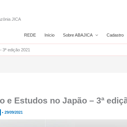
azônia JICA
REDE
Início
Sobre ABAJICA
Cadastro
– 3ª edição 2021
io e Estudos no Japão – 3ª ediç
•
29/09/2021