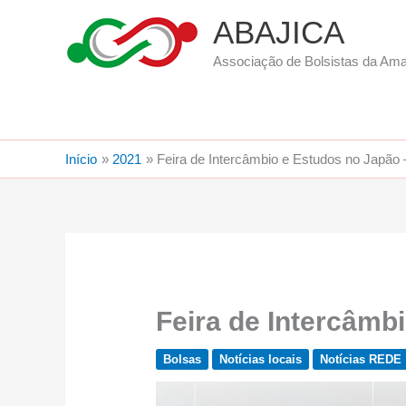
Ir
ABAJICA
para
o
Associação de Bolsistas da Am
conteúdo
Início
2021
Feira de Intercâmbio e Estudos no Japão 
Feira de Intercâmb
Bolsas
Notícias locais
Notícias REDE