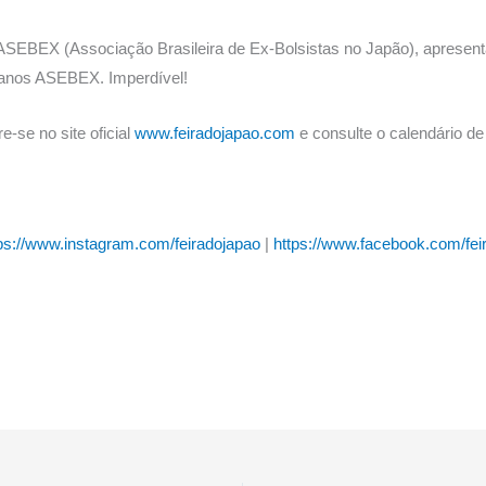
SEBEX (Associação Brasileira de Ex-Bolsistas no Japão), apresenta
eranos ASEBEX. Imperdível!
e-se no site oficial
www.feiradojapao.com
e consulte o calendário de
ps://www.instagram.com/feiradojapao
|
https://www.facebook.com/fei