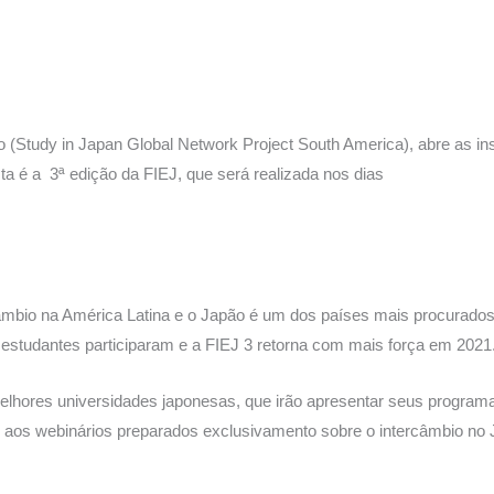
S
h
 (Study in Japan Global Network Project South America), abre as in
ar
a é a 3ª edição da FIEJ, que será realizada nos dias
e
rcâmbio na América Latina e o Japão é um dos países mais procurado
il estudantes participaram e a FIEJ 3 retorna com mais força em 2021
elhores universidades japonesas, que irão apresentar seus programa
 aos webinários preparados exclusivamento sobre o intercâmbio no 