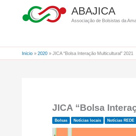
Ir
ABAJICA
para
o
Associação de Bolsistas da Am
conteúdo
Início
2020
JICA “Bolsa Interação Multicultural” 2021
JICA “Bolsa Interaç
Bolsas
Notícias locais
Notícias REDE