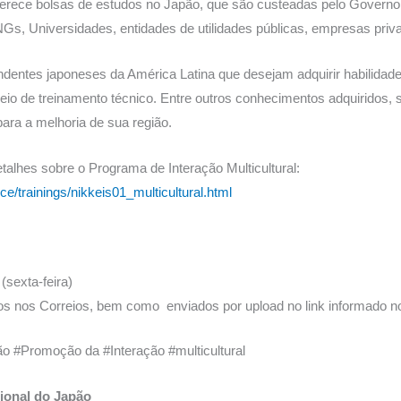
ferece bolsas de estudos no Japão, que são custeadas pelo Govern
s, Universidades, entidades de utilidades públicas, empresas priva
dentes japoneses da América Latina que desejam adquirir habilidad
eio de treinamento técnico. Entre outros conhecimentos adquiridos, 
para a melhoria de sua região.
talhes sobre o Programa de Interação Multicultural:
ice/trainings/nikkeis01_multicultural.html
sexta-feira)
 nos Correios, bem como enviados por upload no link informado n
#Promoção da #Interação #multicultural
ional do Japão