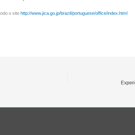
ndo o site
http://www.jica.go.jp/brazil/portuguese/office/index.html
Experi