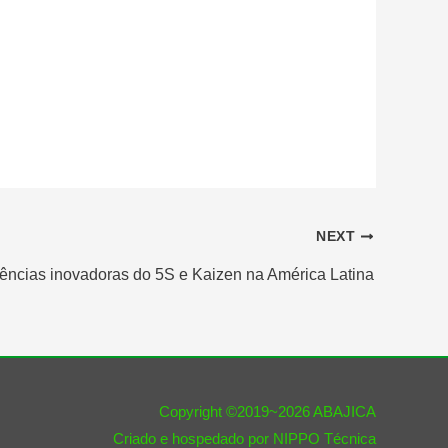
NEXT
ências inovadoras do 5S e Kaizen na América Latina
Copyright ©2019~2026
ABAJICA
Criado e hospedado por
NIPPO Técnica