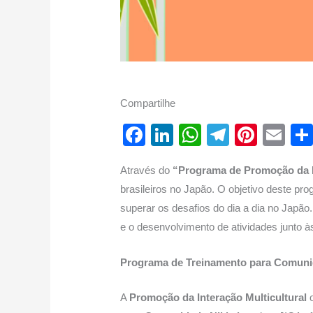
Compartilhe
F
Li
W
T
Pi
E
a
n
h
el
nt
m
Através do
“Programa de Promoção da In
c
k
at
e
er
ail
brasileiros no Japão. O objetivo deste prog
e
e
s
gr
e
superar os desafios do dia a dia no Japão.
b
dI
A
a
st
e o desenvolvimento de atividades junto à
o
n
p
m
Programa de Treinamento para Comuni
o
p
k
A
Promoção da Interação Multicultural