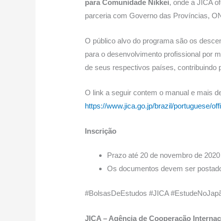
para Comunidade Nikkei
, onde a JICA o
parceria com Governo das Províncias, ONG
O público alvo do programa são os descen
para o desenvolvimento profissional por m
de seus respectivos países, contribuindo 
O link a seguir contem o manual e mais de
https://www.jica.go.jp/brazil/portuguese/off
Inscrição
Prazo até 20 de novembro de 2020 (
Os documentos devem ser postados
#BolsasDeEstudos #JICA #EstudeNoJapão 
JICA – Agência de Cooperação Internac