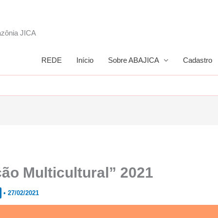
azônia JICA
REDE
Início
Sobre ABAJICA
Cadastro
ão Multicultural” 2021
•
27/02/2021