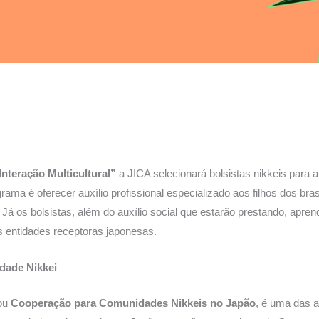
S
h
teração Multicultural”
a JICA selecionará bolsistas nikkeis para 
ar
rama é oferecer auxílio profissional especializado aos filhos dos bras
e
 Já os bolsistas, além do auxílio social que estarão prestando, apre
s entidades receptoras japonesas.
dade Nikkei
ou
Cooperação para Comunidades Nikkeis no Japão
, é uma das a